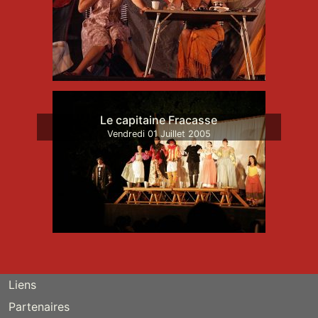
Le capitaine Fracasse
Vendredi
01
Juillet
2005
Liens
Partenaires