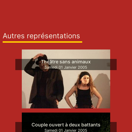
Autres représentations
Théâtre sans animaux
Samedi
01
Janvier
2005
Couple ouvert à deux battants
Samedi
01
Janvier
2005