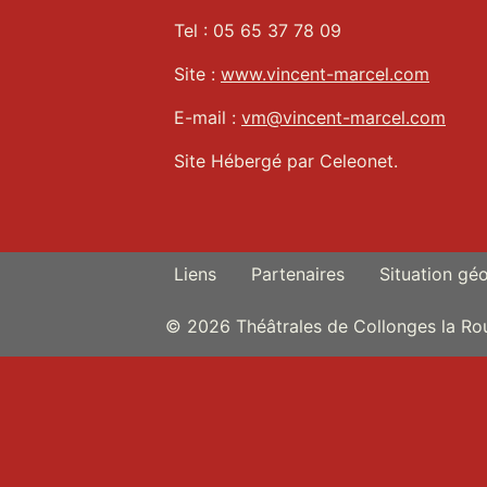
Tel : 05 65 37 78 09
Site :
www.vincent-marcel.com
E-mail :
vm@vincent-marcel.com
Site Hébergé par Celeonet.
Liens
Partenaires
Situation gé
© 2026 Théâtrales de Collonges la Ro