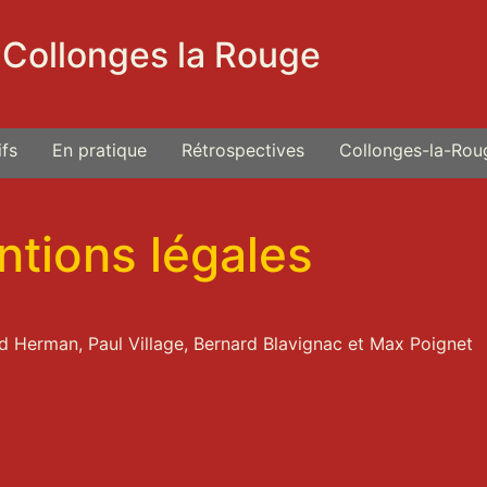
 Collonges la Rouge
fs
En pratique
Rétrospectives
Collonges-la-Rou
tions légales
id Herman, Paul Village, Bernard Blavignac et Max Poignet