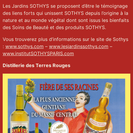
Les Jardins SOTHYS se proposent d’être le témoignage
des liens forts qui unissent SOTHYS depuis l’origine à la
nature et au monde végétal dont sont issus les bienfaits
des Soins de Beauté et des produits SOTHYS.
Vous trouverez plus d’informations sur le site de Sothys
:
www.sothys.com
–
www.lesjardinssothys.com
–
www.institutSOTHYSPARIS.com
Distillerie des Terres Rouges