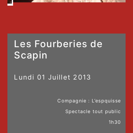
Les Fourberies de
Scapin
Lundi
01
Juillet
2013
Compagnie : L’espquisse
Spectacle tout public
1h30