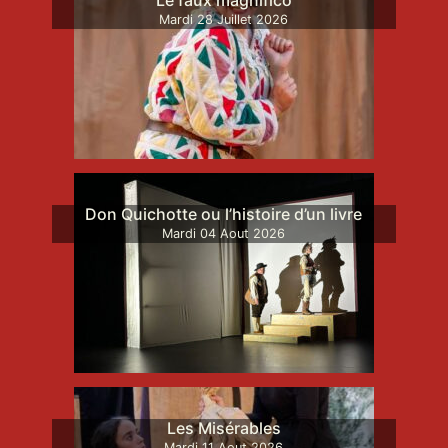
Mardi
28
Juillet
2026
Don Quichotte ou l’histoire d’un livre
Mardi
04
Aout
2026
Les Misérables
Mardi
11
Aout
2026