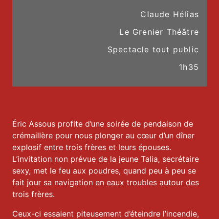
Claude Hélias
Le Grenier Théâtre
Spectacle tout public
1h35
Éric Assous profite d’une soirée de pendaison de
crémaillère pour nous plonger au cœur d’un dîner
explosif entre trois frères et leurs épouses.
L‘invitation non prévue de la jeune Talia, secrétaire
sexy, met le feu aux poudres, quand peu à peu se
fait jour sa navigation en eaux troubles autour des
trois frères.
Ceux-ci essaient piteusement d’éteindre l’incendie,