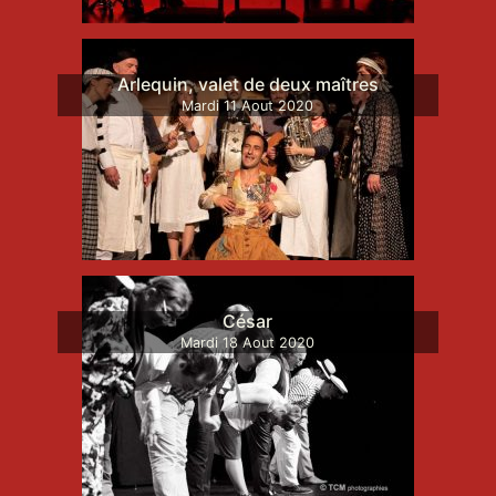
Arlequin, valet de deux maîtres
Mardi
11
Aout
2020
César
Mardi
18
Aout
2020