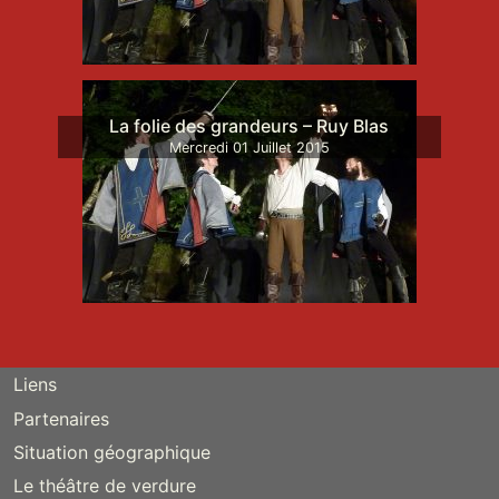
La folie des grandeurs – Ruy Blas
Mercredi
01
Juillet
2015
Liens
Partenaires
Situation géographique
Le théâtre de verdure