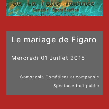
Le mariage de Figaro
Mercredi
01
Juillet
2015
Compagnie Comédiens et compagnie
Spectacle tout public