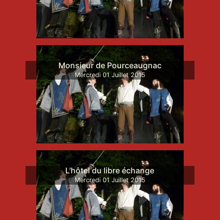
Monsieur de Pourceaugnac
Mercredi
01
Juillet
2015
L’hôtel du libre échange
Mercredi
01
Juillet
2015