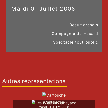
Mardi
01
Juillet
2008
Beaumarchais
Compagnie du Hasard
Spectacle tout public
Autres représentations
Cartouche
Mardi
01
Juillet
2008