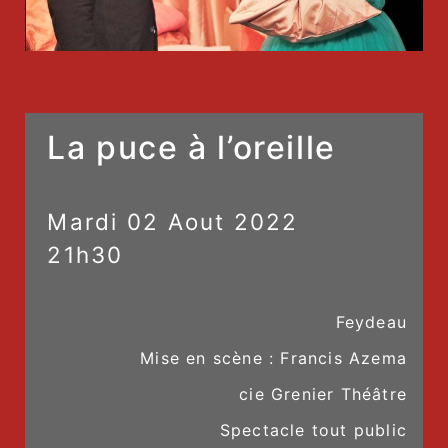
La puce à l’oreille
Mardi
02
Aout
2022
21h30
Feydeau
Mise en scène : Francis Azema
cie Grenier Théâtre
Spectacle tout public