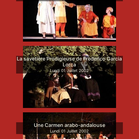
La savetière Prodigieuse de Frederico Garcia
Lorca
Lundi
01
Juillet
2002
Une Carmen arabo-andalouse
Lundi
01
Juillet
2002